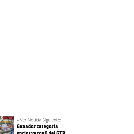
ados de Mazatlán buscará
tener inercia ganadora en
ita a Ciudad Obregón
seball
octubre 18, 2021
ojos llegan a su serie ante Yaquis con
de emocionantes triunfos en casa el
do fin de semana
[…]
» Ver Noticia Siguiente:
Ganador categoría
sprint varonil del GTP