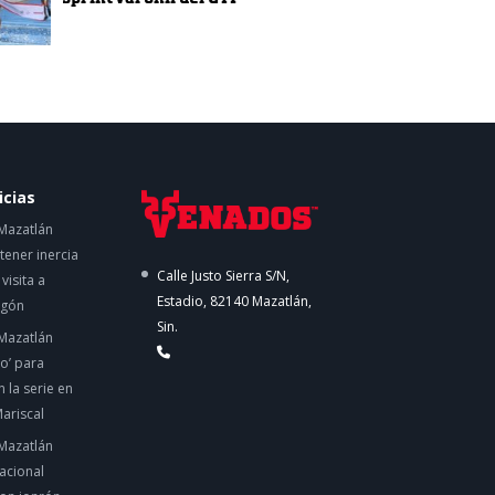
icias
Mazatlán
ener inercia
Calle Justo Sierra S/N,
visita a
Estadio, 82140 Mazatlán,
egón
Sin.
Mazatlán
co’ para
 la serie en
ariscal
Mazatlán
acional