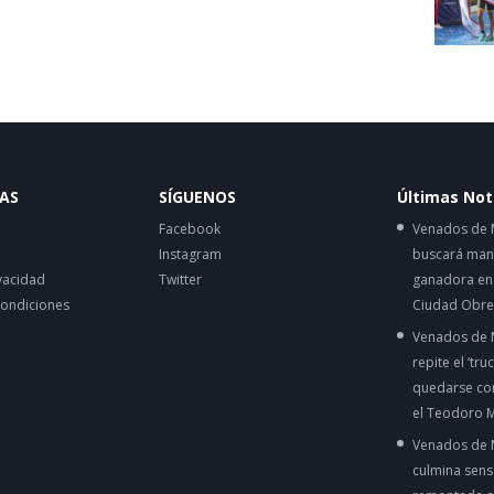
AS
SÍGUENOS
Últimas Not
Facebook
Venados de 
Instagram
buscará mant
vacidad
Twitter
ganadora en 
condiciones
Ciudad Obr
Venados de 
repite el ‘tru
quedarse con
el Teodoro M
Venados de 
culmina sens