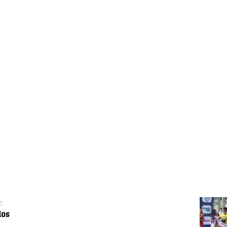
Ven
man
vis
Ba
Los r
par 
pasa
:
dos