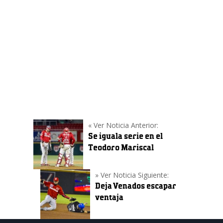
a Ciudad Obregón
Baseball
octubre 18, 2021
Los rojos llegan a su serie ante Yaquis con par
de emocionantes triunfos en casa el pasado fin
de semana
[…]
« Ver Noticia Anterior:
Se iguala serie en el
Teodoro Mariscal
» Ver Noticia Siguiente:
Deja Venados escapar
ventaja